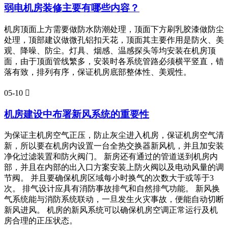
弱电机房装修主要有哪些内容？
机房顶面上方需要做防水防潮处理，顶面下方刷乳胶漆做防尘
处理，顶部建议做微孔铝扣天花，顶面其主要作用是防火、美
观、降噪、防尘。灯具、烟感、温感探头等均安装在机房顶
面，由于顶面管线繁多，安装时各系统管路必须横平竖直，错
落有致，排列有序，保证机房底部整体性、美观性。
05-10

机房建设中布署新风系统的重要性
为保证主机房空气正压，防止灰尘进入机房，保证机房空气清
新，所以要在机房内设置一台全热交换器新风机，并且加安装
净化过滤装置和防火阀门。 新房还有通过的管道送到机房内
部，并且在内部的出入口方案安装上防火阀以及电动风量的调
节阀。 并且要确保机房区域每小时换气的次数大于或等于3
次。 排气设计应具有消防事故排气和自然排气功能。 新风换
气系统能与消防系统联动，一旦发生火灾事故，便能自动切断
新风进风。 机房的新风系统可以确保机房空调正常运行及机
房合理的正压状态。