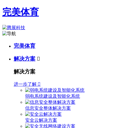
完美体育
完美体育
解决方案

解决方案
进一步了解

弱电系统建设及智能化系统
信息安全整体解决方案
安全云解决方案