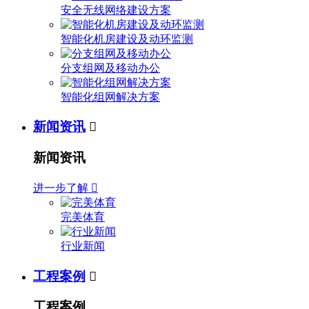
安全无线网络建设方案
智能化机房建设及动环监测
分支组网及移动办公
智能化组网解决方案
新闻资讯

新闻资讯
进一步了解

完美体育
行业新闻
工程案例

工程案例