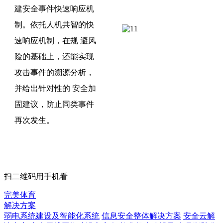
建安全事件快速响应机
制。依托人机共智的快
速响应机制，在规 避风
险的基础上，还能实现
攻击事件的溯源分析，
并给出针对性的 安全加
固建议，防止同类事件
再次发生。
扫二维码用手机看
完美体育
解决方案
弱电系统建设及智能化系统
信息安全整体解决方案
安全云解