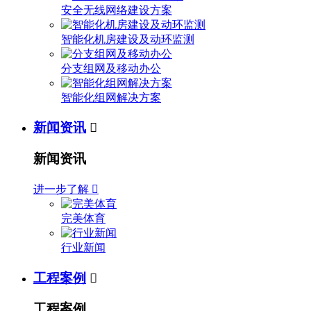
安全无线网络建设方案
智能化机房建设及动环监测
分支组网及移动办公
智能化组网解决方案
新闻资讯

新闻资讯
进一步了解

完美体育
行业新闻
工程案例

工程案例