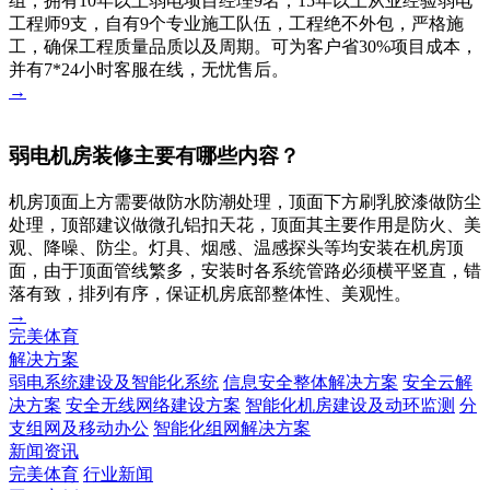
组，拥有10年以上弱电项目经理9名，15年以上从业经验弱电
工程师9支，自有9个专业施工队伍，工程绝不外包，严格施
工，确保工程质量品质以及周期。可为客户省30%项目成本，
并有7*24小时客服在线，无忧售后。
→
弱电机房装修主要有哪些内容？
机房顶面上方需要做防水防潮处理，顶面下方刷乳胶漆做防尘
处理，顶部建议做微孔铝扣天花，顶面其主要作用是防火、美
观、降噪、防尘。灯具、烟感、温感探头等均安装在机房顶
面，由于顶面管线繁多，安装时各系统管路必须横平竖直，错
落有致，排列有序，保证机房底部整体性、美观性。
→
完美体育
解决方案
弱电系统建设及智能化系统
信息安全整体解决方案
安全云解
决方案
安全无线网络建设方案
智能化机房建设及动环监测
分
支组网及移动办公
智能化组网解决方案
新闻资讯
完美体育
行业新闻